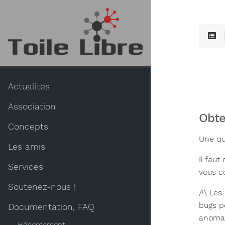
Actualités
Association
Obte
Concepts
Une qu
Les amis
Il fau
Services
vous c
Soutenez-nous !
/!\ Les
bugs p
Documentation, FAQ
anomali