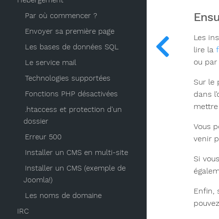
Hébergement
Ensu
Par où commencer ?
Envoyer sa première page
Les in
Les bases de données SQL
lire la
ou pa
Le service mail
Technologies supportées
Sur le
dans l
Fonctions PHP désactivées
mettre
.htaccess et protection d'un
dossier
Vous p
Erreur 500
venir 
Installer un CMS en multi-site
Si vous
Installer un CMS (exemple de
égalem
Joomla!)
Enfin,
Les noms de domaine
pouvez
IRC